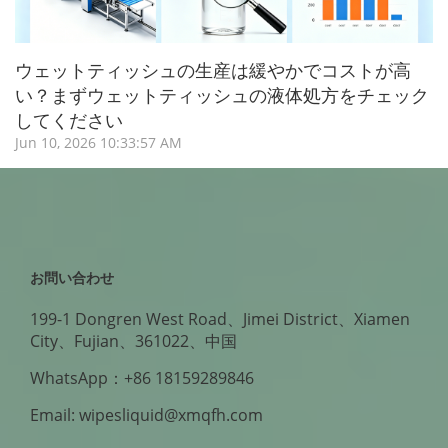
ウェットティッシュの生産は緩やかでコストが高
い？まずウェットティッシュの液体処方をチェック
してください
Jun 10, 2026 10:33:57 AM
お問い合わせ
199-1 Dongren West Road、Jimei District、Xiamen
City、Fujian、361022、中国
WhatsApp：+86 18159289846
Email: wipesliquid@xmqfh.com