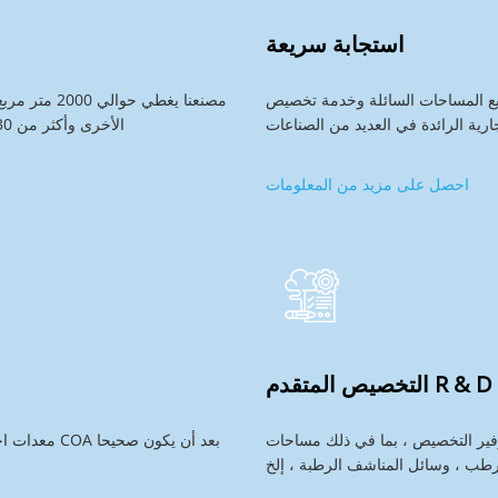
استجابة سريعة
ع المساحات السائلة وخدمة تخصيص
مصنعنا يغطي 
الأخرى وأكثر من 30 مشغل. الإنتاج اليومي حوالي 20 طن من المسائل السائلة
احصل على مزيد من المعلومات
التخصيص المتقدم R & D
فير التخصيص ، بما في ذلك مساحات
معدات اختبار البيانات الدقيقة ، يتم اختبار كل دفعة ويتم إصدار تقرير COA بعد أن يكون صحيحا