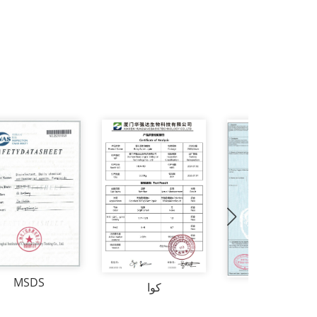
MSDS
كوا
كو